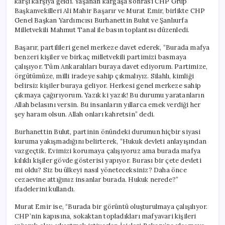
karşı karşıya geldi. Yaşanan kargaşa sonrası CHP Grup
Başkanvekilleri Ali Mahir Başarır ve Murat Emir, birlikte CHP
Genel Başkan Yardımcısı Burhanettin Bulut ve Şanlıurfa
Milletvekili Mahmut Tanal ile basın toplantısı düzenledi.
Başarır, partilileri genel merkeze davet ederek, “Burada mafya
benzeri kişiler ve birkaç milletvekili partimizi basmaya
çalışıyor. Tüm Ankaralıları buraya davet ediyorum. Partimize,
örgütümüze, milli iradeye sahip çıkmalıyız. Silahlı, kimliği
belirsiz kişiler buraya geliyor. Herkesi genel merkeze sahip
çıkmaya çağırıyorum. Yazık ki yazık! Bu durumu yaratanların
Allah belasını versin. Bu insanların yıllarca emek verdiği her
şey haram olsun. Allah onları kahretsin” dedi.
Burhanettin Bulut, partinin önündeki durumun hiçbir siyasi
kuruma yakışmadığını belirterek, “Hukuk devleti anlayışından
vazgeçtik. Evimizi korumaya çalışıyoruz ama burada mafya
kılıklı kişiler gövde gösterisi yapıyor. Burası bir çete devleti
mi oldu? Siz bu ülkeyi nasıl yöneteceksiniz? Daha önce
cezaevine attığınız insanlar burada. Hukuk nerede?”
ifadelerini kullandı.
Murat Emir ise, “Burada bir görüntü oluşturulmaya çalışılıyor.
CHP’nin kapısına, sokaktan topladıkları mafyavari kişileri