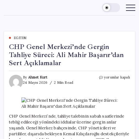
Skip
to
content
EĞITIM
CHP Genel Merkezi’nde Gergin
Tahliye Süreci: Ali Mahir Başarır’dan
Sert Açıklamalar
CHP
By
Ahmet Kurt
yorumlar kapalı
Genel
24 Mayıs 2026
2 Min Read
Merkezi’nde
Gergin
Tahliye
Süreci:
Ali
Mahir
CHP Genel Merkezi’nde, tahliye talebinin sabah saatlerinde
Başarır’dan
tebliğ edileceği yönündeki iddialar üzerine gergin anlar
Sert
yaşandı. Genel Merkez bahçesinde, CHP yöneticileri ve
Açıklamalar
partililer, dışarıda bekleyen Kemal Kılıçdaroğlu destekçileriyle
için