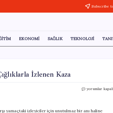
Subscribe t
ĞİTİM
EKONOMİ
SAĞLIK
TEKNOLOJİ
TANI
ığlıklarla İzlenen Kaza
Yolculukları
yorumlar kapal
Kabusa
Dönüştü:
Çığlıklarla
İzlenen
şı yamaçtaki izleyiciler için unutulmaz bir anı haline