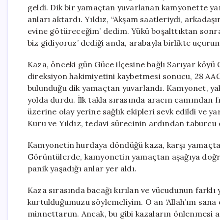
geldi. Dik bir yamaçtan yuvarlanan kamyonette yara
anları aktardı. Yıldız, “Akşam saatleriydi, arkada
evine götüreceğim’ dedim. Yükü boşalttıktan sonra
biz gidiyoruz’ dediği anda, arabayla birlikte uçurum
Kaza, önceki gün Güce ilçesine bağlı Sarıyar köy
direksiyon hakimiyetini kaybetmesi sonucu, 28 AAG
bulunduğu dik yamaçtan yuvarlandı. Kamyonet, yak
yolda durdu. İlk takla sırasında aracın camından fı
üzerine olay yerine sağlık ekipleri sevk edildi ve y
Kuru ve Yıldız, tedavi sürecinin ardından taburcu 
Kamyonetin hurdaya döndüğü kaza, karşı yamaçta bu
Görüntülerde, kamyonetin yamaçtan aşağıya doğru d
panik yaşadığı anlar yer aldı.
Kaza sırasında bacağı kırılan ve vücudunun farklı 
kurtulduğumuzu söylemeliyim. O an ‘Allah’ım sana ç
minnettarım. Ancak, bu gibi kazaların önlenmesi a