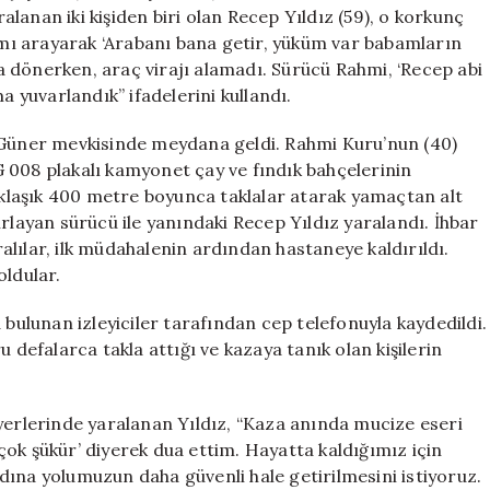
Kaza
lanan iki kişiden biri olan Recep Yıldız (59), o korkunç
için
şımı arayarak ‘Arabanı bana getir, yüküm var babamların
 dönerken, araç virajı alamadı. Sürücü Rahmi, ‘Recep abi
a yuvarlandık” ifadelerini kullandı.
ü Güner mevkisinde meydana geldi. Rahmi Kuru’nun (40)
 008 plakalı kamyonet çay ve fındık bahçelerinin
laşık 400 metre boyunca taklalar atarak yamaçtan alt
rlayan sürücü ile yanındaki Recep Yıldız yaralandı. İhbar
aralılar, ilk müdahalenin ardından hastaneye kaldırıldı.
oldular.
lunan izleyiciler tarafından cep telefonuyla kaydedildi.
efalarca takla attığı ve kazaya tanık olan kişilerin
yerlerinde yaralanan Yıldız, “Kaza anında mucize eseri
ok şükür’ diyerek dua ettim. Hayatta kaldığımız için
dına yolumuzun daha güvenli hale getirilmesini istiyoruz.