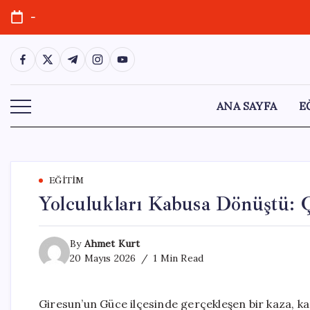
Skip
-
to
content
https://www.facebook.com/
https://twitter.com/
https://t.me/
https://www.instagram.com/
https://youtube.com/
ANA SAYFA
E
EĞITIM
Yolculukları Kabusa Dönüştü: Ç
By
Ahmet Kurt
20 Mayıs 2026
1 Min Read
Giresun’un Güce ilçesinde gerçekleşen bir kaza, kar