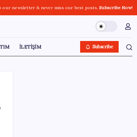
o our newsletter & never miss our best posts.
Subscribe Now!
TIM
İLETİŞİM
Subscribe
ı
SON YAZILAR
TBMM Adalet Komisyonu’nda ‘pislik’
tartışması: MHP’li Bülbül masaya yumruk