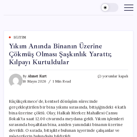
Skip
to
content
EĞITIM
Yıkım Anında Binanın Üzerine
Çökmüş Olması Şaşkınlık Yarattı;
Kılpayı Kurtuldular
Yıkım
By
Ahmet Kurt
yorumlar kapalı
Anında
16 Mayıs 2026
1 Min Read
Binanın
Üzerine
Çökmüş
Küçükçekmece’de, kentsel dönüşüm sürecinde
Olması
gerçekleştirilen bir bina yıkımı sırasında, bitişiğindeki 4 katlı
Şaşkınlık
Yarattı;
bina üzerine çöktü. Olay, Halkalı Merkez Mahallesi Cansu
Kılpayı
Sokak’ta saat 12.00 civarında meydana geldi. Yıkım işlemleri
Kurtuldular
sırasında boşaltılan bina, aniden yanındaki binanın üzerine
için
devrildi. O sırada, bitişikte bulunan işyerinde çalışanlar ve
müşterilerin bulunduğu bildirildi.