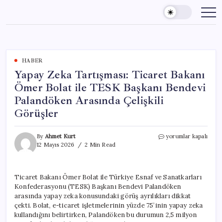
Skip
to
content
HABER
Yapay Zeka Tartışması: Ticaret Bakanı
Ömer Bolat ile TESK Başkanı Bendevi
Palandöken Arasında Çelişkili
Görüşler
Yapay
By
Ahmet Kurt
yorumlar kapalı
Zeka
12 Mayıs 2026
2 Min Read
Tartışması:
Ticaret
Bakanı
Ticaret Bakanı Ömer Bolat ile Türkiye Esnaf ve Sanatkarları
Ömer
Konfederasyonu (TESK) Başkanı Bendevi Palandöken
Bolat
ile
arasında yapay zeka konusundaki görüş ayrılıkları dikkat
TESK
çekti. Bolat, e-ticaret işletmelerinin yüzde 75’inin yapay zeka
Başkanı
kullandığını belirtirken, Palandöken bu durumun 2,5 milyon
Bendevi