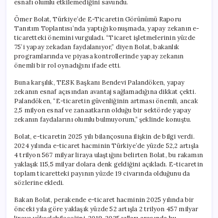
esnafı olumlu etkilemediğini savundu.
Palandöken
Arasında
Ömer Bolat, Türkiye’de E-Ticaretin Görünümü Raporu
Çelişkili
Tanıtım Toplantısı’nda yaptığı konuşmada, yapay zekanın e-
Görüşler
ticaretteki önemini vurguladı. “Ticaret işletmelerinin yüzde
için
75’i yapay zekadan faydalanıyor,” diyen Bolat, bakanlık
programlarında ve piyasa kontrollerinde yapay zekanın
önemli bir rol oynadığını ifade etti.
Buna karşılık, TESK Başkanı Bendevi Palandöken, yapay
zekanın esnaf açısından avantaj sağlamadığına dikkat çekti.
Palandöken, “E-ticaretin güvenliğinin artması önemli, ancak
2,5 milyon esnaf ve zanaatkarın olduğu bir sektörde yapay
zekanın faydalarını olumlu bulmuyorum,” şeklinde konuştu.
Bolat, e-ticaretin 2025 yılı bilançosuna ilişkin de bilgi verdi.
2024 yılında e-ticaret hacminin Türkiye’de yüzde 52,2 artışla
4 trilyon 567 milyar liraya ulaştığını belirten Bolat, bu rakamın
yaklaşık 115,5 milyar dolara denk geldiğini açıkladı. E-ticaretin
toplam ticaretteki payının yüzde 19 civarında olduğunu da
sözlerine ekledi.
Bakan Bolat, perakende e-ticaret hacminin 2025 yılında bir
önceki yıla göre yaklaşık yüzde 52 artışla 2 trilyon 457 milyar