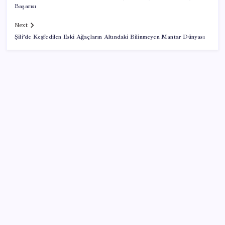
Başarısı
Next
Şili’de Keşfedilen Eski Ağaçların Altındaki Bilinmeyen Mantar Dünyası
SON YAZILAR
TBMM Adalet Komisyonu’nda ‘pislik’ tartışması:
MHP’li Bülbül masaya yumruk attı, İYİ Partili vekilin
üzerine yürüdü
Pezeşkiyan: Teslim olmaya zorlanırsak savaşırız,
boyun eğmeyiz