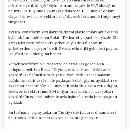
liraya yükselebileceğini, 2019-2025 yılları arasında bu
sektörde yıllık bileşik büyüme oranının yüzde 83,7 olacağını
belirtti. “2019 yılında 24 milyar dolardan 115,5 milyar dolara
ulaşan bir e-ticaret sektörü var,” diyerek bu alandaki büyümeyi
vurguladı.
Ayrıca, esnafların satışlarında dijital platformları aktif olarak
kullandığını ifade eden Bolat, “E-ticaret yapanların yüzde 75’i
satış işletmesi, yüzde 21’i şirket ve yüzde 4’ü anonim
şirketlerden oluşuyor,” dedi. E-ticaretin milli gelirdeki payının
ise yüzde 6,9 olduğunu belirtti.
Yemek sektörünün e-ticarette en fazla ilgi gören alan
olduğunu belirten Bolat, “Giyim sektörü ikinci, elektronik
sektörü ise üçüncü sırada yer alıyor,” dedi. Harcamaların
dağılımına dair verileri de paylaşan Bolat, giyim, ayakkabı ve
aksesuar sektörünün 428 milyar lirayla ilk sırada yer aldığını,
elektronik sektörünün 304 milyar lirayla ikinci, havayolları
sektörünün ise 285 milyar lirayla üçüncü sırada bulunduğunu
açıkladı.
Bu tartışma, yapay zekanın Türkiye’deki ticaret dinamikleri
üzerindeki etkisini merak konusu haline getiriyor.