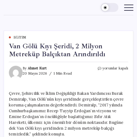
Skip
to
content
EĞITIM
Van Gölü Kıyı Şeridi, 2 Milyon
Metreküp Balçıktan Arındırıldı
Van
By
Ahmet Kurt
yorumlar kapalı
Gölü
20 Mayıs 2026
1 Min Read
Kıyı
Şeridi,
2
Çevre, Şehircilik ve İklim Değişikliği Bakan Yardımcısı Burak
Milyon
Demiralp, Van Gölü’nün kıyı şeridinde gerçekleştirilen çevre
Metreküp
Balçıktan
koruma çalışmalarını değerlendirdi. Demiralp, “2017 yılında
Arındırıldı
Cumhurbaşkanımız Recep Tayyip Erdoğan’ın vizyonu ve
için
Emine Erdoğan’ın öncülüğüyle başlattığımız Sıfır Atık
Hareketi, ülkemiz için önemli bir dönüm noktasıdır. Bugüne
dek Van Gölü kıyı şeridinden 2 milyon metreküp balçığı
temizledik.” şeklinde konuştu.