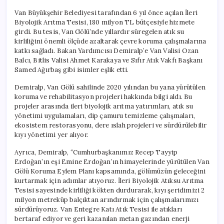
Van Büyükşehir Belediyesi tarafından 6 yıl önce açılan İleri
Biyolojik Arıtma Tesisi, 180 milyon TL bütçesiyle hizmete
girdi. Bu tesis, Van Gölü’nde yıllardır süregelen atık su
kirliliğini önemli ölçüde azaltarak çevre koruma çalışmalarına
katkı sağladı. Bakan Yardımcısı Demiralp’e Van Valisi Ozan
Balcı, Bitlis Valisi Ahmet Karakaya ve Sıfır Atık Vakfı Başkanı
Samed Ağırbaş gibi isimler eşlik etti.
Demiralp, Van Gölü sahilinde 2020 yılından bu yana yürütülen
koruma ve rehabilitasyon projeleri hakkında bilgi aldı. Bu
projeler arasında ileri biyolojik arıtma yatırımları, atık su
yönetimi uygulamaları, dip çamuru temizleme çalışmaları,
ekosistem restorasyonu, dere ıslah projeleri ve sürdürülebilir
kıyı yönetimi yer alıyor.
Ayrıca, Demiralp, “Cumhurbaşkanımız Recep Tayyip
Erdoğan’ın eşi Emine Erdoğan’ın himayelerinde yürütülen Van
Gölü Koruma Eylem Planı kapsamında, gölümüzün geleceğini
kurtarmak için adımlar atıyoruz. İleri Biyolojik Atıksu Arıtma
Tesisi sayesinde kirliliği kökten durdurarak, kıyı şeridimizi 2
milyon metreküp balçıktan arındırmak için çalışmalarımızı
sürdürüyoruz. Van Entegre Katı Atık Tesisi ile atıkları
bertaraf ediyor ve geri kazanılan metan gazından enerji