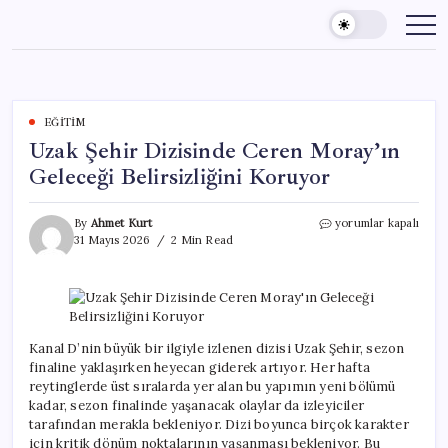
Skip
to
content
EĞITIM
Uzak Şehir Dizisinde Ceren Moray’ın
Geleceği Belirsizliğini Koruyor
Uzak
By
Ahmet Kurt
yorumlar kapalı
Şehir
31 Mayıs 2026
2 Min Read
Dizisinde
Ceren
Moray’ın
Geleceği
Belirsizliğini
Koruyor
Kanal D’nin büyük bir ilgiyle izlenen dizisi Uzak Şehir, sezon
için
finaline yaklaşırken heyecan giderek artıyor. Her hafta
reytinglerde üst sıralarda yer alan bu yapımın yeni bölümü
kadar, sezon finalinde yaşanacak olaylar da izleyiciler
tarafından merakla bekleniyor. Dizi boyunca birçok karakter
için kritik dönüm noktalarının yaşanması bekleniyor. Bu