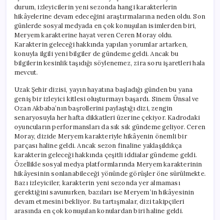
durum, izleyicilerin yeni sezonda hangi karakterlerin
hikâyelerine devam edeceğini araştırmalarına neden oldu. Son
günlerde sosyal medyada en çok konuşulan isimlerden biri,
Meryem karakterine hayat veren Ceren Moray oldu.
Karakterin geleceği hakkında yapılan yorumlar artarken,
konuyla ilgili yeni bilgiler de gündeme geldi. Ancak bu
bilgilerin kesinlik taşıdığı söylenemez, zira soru işaretleri hala
mevcut.
Uzak Şehir dizisi, yayın hayatına başladığı günden bu yana
geniş bir izleyici kitlesi oluşturmayı başardı. Sinem Ünsal ve
Ozan Akbaba’nın başrollerini paylaştığı dizi, zengin
senaryosuyla her hafta dikkatleri üzerine çekiyor. Kadrodaki
oyuncuların performansları da sık sık gündeme geliyor. Ceren
Moray, dizide Meryem karakteriyle hikâyenin önemli bir
parçası haline geldi. Ancak sezon finaline yaklaşıldıkça
karakterin geleceği hakkında çeşitli iddialar gündeme geldi.
Özellikle sosyal medya platformlarında Meryem karakterinin
hikâyesinin sonlanabileceği yönünde görüşler öne sürülmekte.
Bazı izleyiciler, karakterin yeni sezonda yer almaması
gerektiğini savunurken, bazıları ise Meryem’in hikâyesinin
devam etmesini bekliyor. Bu tartışmalar, dizi takipçileri
arasında en çok konuşulan konulardan biri haline geldi.