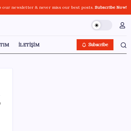
o our newsletter & never miss our best posts.
Subscribe Now!
TIM
İLETİŞİM
Subscribe
ı
SON YAZILAR
HPV’ye karşı geliştirilen sakız virüsü yüzde
93 azalttı