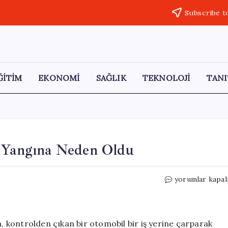
Subscribe t
ĞİTİM
EKONOMİ
SAĞLIK
TEKNOLOJİ
TANI
ç Yangına Neden Oldu
Şişli’de
yorumlar kapal
Kontrolden
Çıkan
Araç
Yangına
a, kontrolden çıkan bir otomobil bir iş yerine çarparak