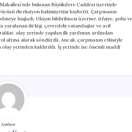
Neden
e Mahallesi’nde bulunan Büyükdere Caddesi üzerinde
Oldu
rücüsü direksiyon hakimiyetini kaybetti. Çarpmanın
için
lmeye başladı. Olayın bildirilmesi üzerine, itfaiye, polis v
da yaralanan iki kişi, çevredeki vatandaşlar ve acil
alılar, olay yerinde yapılan ilk yardımın ardından
trol altına alarak söndürdü. Ancak, çarpmanın etkisiyle
 olay yerinden kaldırıldı. İş yerinde ise önemli maddi
Author