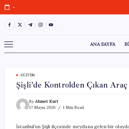
Skip
-
to
content
https://www.facebook.com/
https://twitter.com/
https://t.me/
https://www.instagram.com/
https://youtube.com/
ANA SAYFA
E
EĞITIM
Şişli’de Kontrolden Çıkan Ara
By
Ahmet Kurt
17 Mayıs 2026
1 Min Read
İstanbul’un Şişli ilçesinde meydana gelen bir olayd