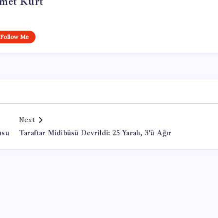
met Kurt
Follow Me
Next
usu
Taraftar Midibüsü Devrildi: 25 Yaralı, 3’ü Ağır