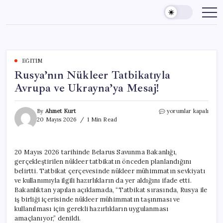
Skip
to
content
EĞITIM
Rusya’nın Nükleer Tatbikatıyla
Avrupa ve Ukrayna’ya Mesaj!
Rusya’nın
By
Ahmet Kurt
yorumlar kapalı
Nükleer
20 Mayıs 2026
1 Min Read
Tatbikatıyla
Avrupa
ve
20 Mayıs 2026 tarihinde Belarus Savunma Bakanlığı,
Ukrayna’ya
gerçekleştirilen nükleer tatbikatın önceden planlandığını
Mesaj!
için
belirtti. Tatbikat çerçevesinde nükleer mühimmatın sevkiyatı
ve kullanımıyla ilgili hazırlıkların da yer aldığını ifade etti.
Bakanlıktan yapılan açıklamada, “Tatbikat sırasında, Rusya ile
iş birliği içerisinde nükleer mühimmatın taşınması ve
kullanılması için gerekli hazırlıkların uygulanması
amaçlanıyor,” denildi.