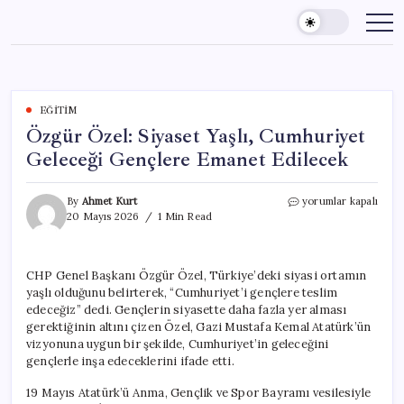
Skip
to
content
EĞITIM
Özgür Özel: Siyaset Yaşlı, Cumhuriyet
Geleceği Gençlere Emanet Edilecek
Özgür
By
Ahmet Kurt
yorumlar kapalı
Özel:
20 Mayıs 2026
1 Min Read
Siyaset
Yaşlı,
Cumhuriyet
CHP Genel Başkanı Özgür Özel, Türkiye’deki siyasi ortamın
Geleceği
yaşlı olduğunu belirterek, “Cumhuriyet’i gençlere teslim
Gençlere
Emanet
edeceğiz” dedi. Gençlerin siyasette daha fazla yer alması
Edilecek
gerektiğinin altını çizen Özel, Gazi Mustafa Kemal Atatürk’ün
için
vizyonuna uygun bir şekilde, Cumhuriyet’in geleceğini
gençlerle inşa edeceklerini ifade etti.
19 Mayıs Atatürk’ü Anma, Gençlik ve Spor Bayramı vesilesiyle