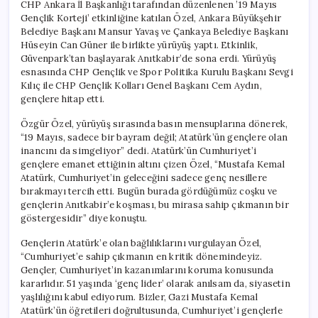
CHP Ankara İl Başkanlığı tarafından düzenlenen ’19 Mayıs
Gençlik Korteji’ etkinliğine katılan Özel, Ankara Büyükşehir
Belediye Başkanı Mansur Yavaş ve Çankaya Belediye Başkanı
Hüseyin Can Güner ile birlikte yürüyüş yaptı. Etkinlik,
Güvenpark’tan başlayarak Anıtkabir’de sona erdi. Yürüyüş
esnasında CHP Gençlik ve Spor Politika Kurulu Başkanı Sevgi
Kılıç ile CHP Gençlik Kolları Genel Başkanı Cem Aydın,
gençlere hitap etti.
Özgür Özel, yürüyüş sırasında basın mensuplarına dönerek,
“19 Mayıs, sadece bir bayram değil; Atatürk’ün gençlere olan
inancını da simgeliyor” dedi. Atatürk’ün Cumhuriyet’i
gençlere emanet ettiğinin altını çizen Özel, “Mustafa Kemal
Atatürk, Cumhuriyet’in geleceğini sadece genç nesillere
bırakmayı tercih etti. Bugün burada gördüğümüz coşku ve
gençlerin Anıtkabir’e koşması, bu mirasa sahip çıkmanın bir
göstergesidir” diye konuştu.
Gençlerin Atatürk’e olan bağlılıklarını vurgulayan Özel,
“Cumhuriyet’e sahip çıkmanın en kritik dönemindeyiz.
Gençler, Cumhuriyet’in kazanımlarını koruma konusunda
kararlıdır. 51 yaşında ‘genç lider’ olarak anılsam da, siyasetin
yaşlılığını kabul ediyorum. Bizler, Gazi Mustafa Kemal
Atatürk’ün öğretileri doğrultusunda, Cumhuriyet’i gençlerle