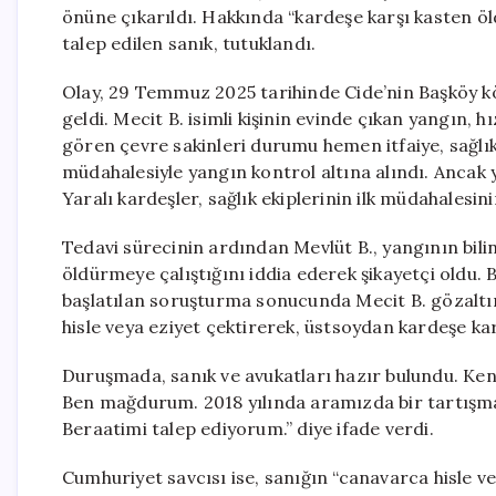
önüne çıkarıldı. Hakkında “kardeşe karşı kasten ö
talep edilen sanık, tutuklandı.
Olay, 29 Temmuz 2025 tarihinde Cide’nin Başköy kö
geldi. Mecit B. isimli kişinin evinde çıkan yangın, 
gören çevre sakinleri durumu hemen itfaiye, sağlık
müdahalesiyle yangın kontrol altına alındı. Ancak y
Yaralı kardeşler, sağlık ekiplerinin ilk müdahalesi
Tedavi sürecinin ardından Mevlüt B., yangının bilinç
öldürmeye çalıştığını iddia ederek şikayetçi oldu.
başlatılan soruşturma sonucunda Mecit B. gözaltın
hisle veya eziyet çektirerek, üstsoydan kardeşe ka
Duruşmada, sanık ve avukatları hazır bulundu. Ke
Ben mağdurum. 2018 yılında aramızda bir tartışma o
Beraatimi talep ediyorum.” diye ifade verdi.
Cumhuriyet savcısı ise, sanığın “canavarca hisle v