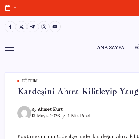
Skip
-
to
content
https://www.facebook.com/
https://twitter.com/
https://t.me/
https://www.instagram.com/
https://youtube.com/
ANA SAYFA
E
EĞITIM
Kardeşini Ahıra Kilitleyip Yang
By
Ahmet Kurt
13 Mayıs 2026
1 Min Read
Kastamonu’nun Cide ilçesinde, kardeşini ahıra kilit