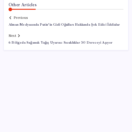
Other Articles
Previous
Alman Medyasında Putin’in Gizli Oğulları Hakkında Şok Edici İddialar
Next
6 Bölgeda Sağanak Yağış Uyarısı: Sıcaklıklar 30 Dereceyi Aşıyor
SON YAZILAR
Çıkarılabilir Bataryalı Telefonlar Geri Dönüyor
Redmi 17 ve 17 5G 7.500 mAh Batarya ile Tanıtıldı