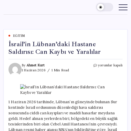
Skip
to
content
EĞITIM
İsrail’in Lübnan’daki Hastane
Saldırısı: Can Kaybı ve Yaralılar
İsrail’in
By
Ahmet Kurt
yorumlar kapalı
Lübnan’daki
1 Haziran 2026
1 Min Read
Hastane
Saldırısı:
Can
Kaybı
ve
Yaralılar
1 Haziran 2026 tarihinde, Lübnan’ın güneyinde bulunan Sur
için
kentinde İsrail ordusunun düzenlediği hava saldırısı
sonucunda ciddi can kayıpları ve maddi hasarlar meydana
geldi. Hedef alınan yerlerden biri, bölgedeki en büyük sağlık
tesislerinden biri olan Cebel Amil Hastanesi’nin çevresiydi.
Lübnan resmi haber ajansı NNA’nın bildirdiğine göre, İsrail