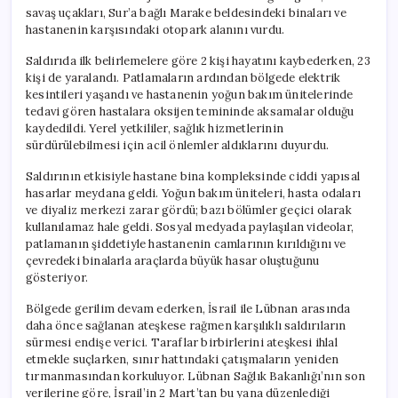
savaş uçakları, Sur’a bağlı Marake beldesindeki binaları ve
hastanenin karşısındaki otopark alanını vurdu.
Saldırıda ilk belirlemelere göre 2 kişi hayatını kaybederken, 23
kişi de yaralandı. Patlamaların ardından bölgede elektrik
kesintileri yaşandı ve hastanenin yoğun bakım ünitelerinde
tedavi gören hastalara oksijen temininde aksamalar olduğu
kaydedildi. Yerel yetkililer, sağlık hizmetlerinin
sürdürülebilmesi için acil önlemler aldıklarını duyurdu.
Saldırının etkisiyle hastane bina kompleksinde ciddi yapısal
hasarlar meydana geldi. Yoğun bakım üniteleri, hasta odaları
ve diyaliz merkezi zarar gördü; bazı bölümler geçici olarak
kullanılamaz hale geldi. Sosyal medyada paylaşılan videolar,
patlamanın şiddetiyle hastanenin camlarının kırıldığını ve
çevredeki binalarla araçlarda büyük hasar oluştuğunu
gösteriyor.
Bölgede gerilim devam ederken, İsrail ile Lübnan arasında
daha önce sağlanan ateşkese rağmen karşılıklı saldırıların
sürmesi endişe verici. Taraflar birbirlerini ateşkesi ihlal
etmekle suçlarken, sınır hattındaki çatışmaların yeniden
tırmanmasından korkuluyor. Lübnan Sağlık Bakanlığı’nın son
verilerine göre, İsrail’in 2 Mart’tan bu yana düzenlediği