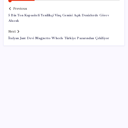
Previous
5 Bin Ton Kapasiteli Yenilikçi Vinç Gemisi Açık Denizlerde Görev
Alacak
Next
İtalyan Jant Devi Magnetto Wheels Türkiye Pazarından Çekiliyor
SON YAZILAR
HPV’ye karşı geliştirilen sakız virüsü yüzde 93 azalttı
Sahte vatandaşlık satan müteahhit İBB Davası’ndan