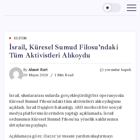
Skip
to
content
EĞITIM
İsrail, Küresel Sumud Filosu’ndaki
Tüm Aktivistleri Alıkoydu
İsrail,
By
Ahmet Kurt
yorumlar kapalı
Küresel
20 Mayıs 2026
1 Min Read
Sumud
Filosu’ndaki
Tüm
İsrail, uluslararası sularda gerçekleştirdiği bir operasyonla
Aktivistleri
Küresel Sumud Filosu’ndaki tüm aktivistleri alıkoyduğunu
Alıkoydu
için
açıkladı. İsrail Dışişleri Bakanlığı, ABD merkezli bir sosyal
medya platformu üzerinden yaptığı açıklamada, İsrail
ordusunun Küresel Sumud Filosu’na yönelik saldırısının
detaylarını paylaştı.
Açıklamaya göre, Gazze’ye insani yardım ulaştırmayı