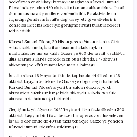
hedefleyen ve ablukayı kırmayı amaçlayan Küresel Sumud
Filosu’nda yer alan 430 aktivistin tamamı alıkonuldu ve İsrail
donanmasına ait gemilere yönlendirildi. Bu aktivistlerin
taşındığı gemilerin İsrail’e doğru seyrettiği ve ülkelerinin
konsolosluk temsilcileriyle görüşme fırsatı bulabilecekleri
iddia edildi.
Küresel Sumud Filosu, 29 Nisan gecesi Yunanistan’ın Girit
Adası açıklarında, İsrail ordusunun hukuka aykırı
müdahalesine maruz kaldı. Gazze’ye 600 deniz mili uzaklıkta,
uluslararası sularda gerçekleşen bu saldırıda, 177 aktivist
alıkonmuş ve kötü muameleye maruz kalmıştı.
İsrail ordusu, 18 Mayıs tarihinde, toplamda 44 ülkeden 428
aktivist taşıyan 50 tekne ile Gazze’ye doğru seyir halindeki
Küresel Sumud Filosu’na yeni bir saldırı düzenleyerek,
aktivistleri hukuksuz bir şekilde alıkoydu. Filoda 78 Türk
aktivistin de bulunduğu bildirildi.
Geçtiğimiz yıl, Ağustos 2025’te yine 44’ten fazla ülkeden 500
aktivisti taşıyan bir filoya benzer bir operasyon düzenleyen
İsrail, o dönemde de 40’tan fazla tekneyle Gazze’ye yönelen
Küresel Sumud Filosu’na saldırmıştı.