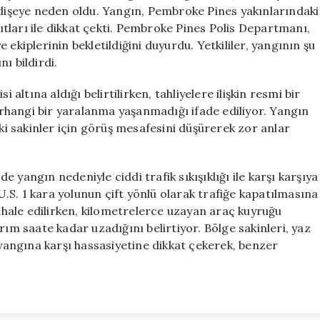
Çıktı
ndişeye neden oldu. Yangın, Pembroke Pines yakınlarındaki
için
tları ile dikkat çekti. Pembroke Pines Polis Departmanı,
ekiplerinin bekletildiğini duyurdu. Yetkililer, yangının şu
ı bildirdi.
 altına aldığı belirtilirken, tahliyelere ilişkin resmi bir
rhangi bir yaralanma yaşanmadığı ifade ediliyor. Yangın
 sakinler için görüş mesafesini düşürerek zor anlar
 yangın nedeniyle ciddi trafik sıkışıklığı ile karşı karşıya
 U.S. 1 kara yolunun çift yönlü olarak trafiğe kapatılmasına
hale edilirken, kilometrelerce uzayan araç kuyruğu
rım saate kadar uzadığını belirtiyor. Bölge sakinleri, yaz
 yangına karşı hassasiyetine dikkat çekerek, benzer