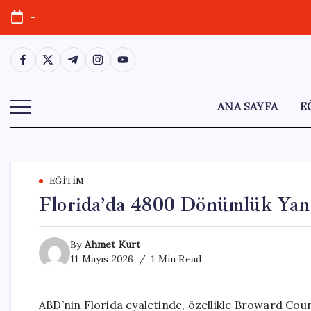
Skip
-
to
content
https://www.facebook.com/
https://twitter.com/
https://t.me/
https://www.instagram.com/
https://youtube.com/
ANA SAYFA
E
EĞITIM
Florida’da 4800 Dönümlük Yan
By
Ahmet Kurt
11 Mayıs 2026
1 Min Read
ABD’nin Florida eyaletinde, özellikle Broward Cou