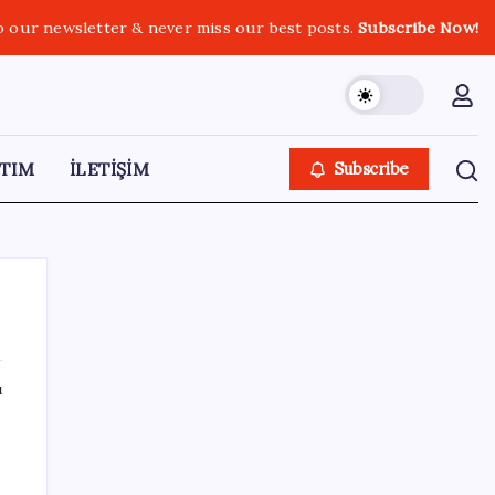
o our newsletter & never miss our best posts.
Subscribe Now!
TIM
İLETİŞİM
Subscribe
ı
SON YAZILAR
HPV’ye karşı geliştirilen sakız virüsü yüzde
93 azalttı