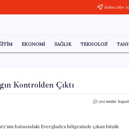
Subscribe t
ĞİTİM
EKONOMİ
SAĞLIK
TEKNOLOJİ
TANI
gın Kontrolden Çıktı
Florida’da
yorumlar kapal
4800
Dönümlük
Yangın
Kontrolden
nty’nin batısındaki Everglades bölgesinde çıkan büyük