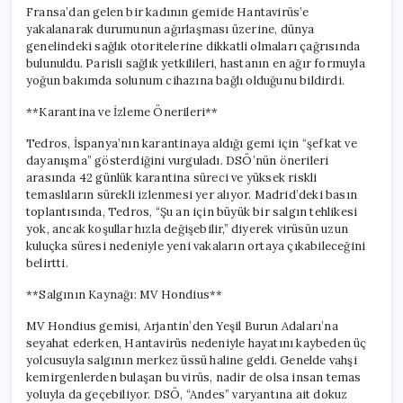
Fransa’dan gelen bir kadının gemide Hantavirüs’e
yakalanarak durumunun ağırlaşması üzerine, dünya
genelindeki sağlık otoritelerine dikkatli olmaları çağrısında
bulunuldu. Parisli sağlık yetkilileri, hastanın en ağır formuyla
yoğun bakımda solunum cihazına bağlı olduğunu bildirdi.
**Karantina ve İzleme Önerileri**
Tedros, İspanya’nın karantinaya aldığı gemi için “şefkat ve
dayanışma” gösterdiğini vurguladı. DSÖ’nün önerileri
arasında 42 günlük karantina süreci ve yüksek riskli
temaslıların sürekli izlenmesi yer alıyor. Madrid’deki basın
toplantısında, Tedros, “Şu an için büyük bir salgın tehlikesi
yok, ancak koşullar hızla değişebilir,” diyerek virüsün uzun
kuluçka süresi nedeniyle yeni vakaların ortaya çıkabileceğini
belirtti.
**Salgının Kaynağı: MV Hondius**
MV Hondius gemisi, Arjantin’den Yeşil Burun Adaları’na
seyahat ederken, Hantavirüs nedeniyle hayatını kaybeden üç
yolcusuyla salgının merkez üssü haline geldi. Genelde vahşi
kemirgenlerden bulaşan bu virüs, nadir de olsa insan temas
yoluyla da geçebiliyor. DSÖ, “Andes” varyantına ait dokuz