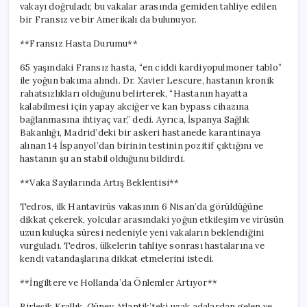
vakayı doğruladı; bu vakalar arasında gemiden tahliye edilen
bir Fransız ve bir Amerikalı da bulunuyor.
**Fransız Hasta Durumu**
65 yaşındaki Fransız hasta, “en ciddi kardiyopulmoner tablo”
ile yoğun bakıma alındı. Dr. Xavier Lescure, hastanın kronik
rahatsızlıkları olduğunu belirterek, “Hastanın hayatta
kalabilmesi için yapay akciğer ve kan bypass cihazına
bağlanmasına ihtiyaç var,” dedi. Ayrıca, İspanya Sağlık
Bakanlığı, Madrid’deki bir askeri hastanede karantinaya
alınan 14 İspanyol’dan birinin testinin pozitif çıktığını ve
hastanın şu an stabil olduğunu bildirdi.
**Vaka Sayılarında Artış Beklentisi**
Tedros, ilk Hantavirüs vakasının 6 Nisan’da görüldüğüne
dikkat çekerek, yolcular arasındaki yoğun etkileşim ve virüsün
uzun kuluçka süresi nedeniyle yeni vakaların beklendiğini
vurguladı. Tedros, ülkelerin tahliye sonrası hastalarına ve
kendi vatandaşlarına dikkat etmelerini istedi.
**İngiltere ve Hollanda’da Önlemler Artıyor**
Birleşik Krallık, Güney Atlantik’teki uzak adalardan gelen ve