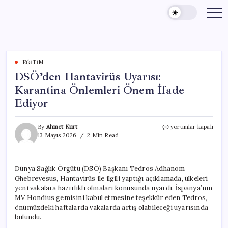
Skip
to
content
EĞITIM
DSÖ’den Hantavirüs Uyarısı:
Karantina Önlemleri Önem İfade
Ediyor
DSÖ’den
By
Ahmet Kurt
yorumlar kapalı
Hantavirüs
13 Mayıs 2026
2 Min Read
Uyarısı:
Karantina
Önlemleri
Dünya Sağlık Örgütü (DSÖ) Başkanı Tedros Adhanom
Önem
Ghebreyesus, Hantavirüs ile ilgili yaptığı açıklamada, ülkeleri
İfade
Ediyor
yeni vakalara hazırlıklı olmaları konusunda uyardı. İspanya’nın
için
MV Hondius gemisini kabul etmesine teşekkür eden Tedros,
önümüzdeki haftalarda vakalarda artış olabileceği uyarısında
bulundu.