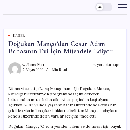
Skip
to
content
HABER
Doğukan Manço’dan Cesur Adım:
Babasının Evi İçin Mücadele Ediyor
Doğukan
By
Ahmet Kurt
yorumlar kapalı
Manço’dan
17 Mayıs 2026
1 Min Read
Cesur
Adım:
Babasının
Efsanevi sanatçı Barış Manço’nun oğlu Doğukan Manço,
Evi
katıldığı bir televizyon programında içini dökerek
İçin
Mücadele
babasından miras kalan aile evinin peşinden koştuğunu
Ediyor
açıkladı. 2002 yılında yaşanan haciz sürecinde adaletsiz bir
için
şekilde evlerinden çıkarıldıklarını belirten Manço, o olayların
kendisi üzerinde derin yaralar açtığını ifade etti.
Doğukan Manço, “O evin yeniden ailemize dönmesi için büyük