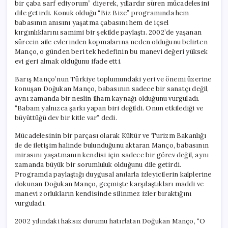
bir çaba sarf ediyorum” diyerek, yıllardır süren mücadelesini
dile getirdi. Konuk olduğu “Biz Bize” programında hem
babasının anısını yaşatma çabasını hem de içsel
kırgınlıklarını samimi bir şekilde paylaştı. 2002’de yaşanan
sürecin aile evlerinden kopmalarına neden olduğunu belirten
Manço, o günden beri tek hedefinin bu manevi değeri yüksek
evi geri almak olduğunu ifade etti.
Barış Manço’nun Türkiye toplumundaki yeri ve önemi üzerine
konuşan Doğukan Manço, babasının sadece bir sanatçı değil,
aynı zamanda bir neslin ilham kaynağı olduğunu vurguladı.
“Babam yalnızca şarkı yapan biri değildi. Onun etkilediği ve
büyüttüğü dev bir kitle var” dedi.
Mücadelesinin bir parçası olarak Kültür ve Turizm Bakanlığı
ile de iletişim halinde bulunduğunu aktaran Manço, babasının
mirasını yaşatmanın kendisi için sadece bir görev değil, aynı
zamanda büyük bir sorumluluk olduğunu dile getirdi.
Programda paylaştığı duygusal anılarla izleyicilerin kalplerine
dokunan Doğukan Manço, geçmişte karşılaştıkları maddi ve
manevi zorlukların kendisinde silinmez izler bıraktığını
vurguladı.
2002 yılındaki haksız durumu hatırlatan Doğukan Manço, “O