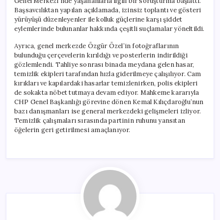
Genel Merkezi’nde yaşananlarla ilgili bir soruşturma başlattı.
Başsavcılıktan yapılan açıklamada, izinsiz toplantı ve gösteri
yürüyüşü düzenleyenler ile kolluk güçlerine karşı şiddet
eylemlerinde bulunanlar hakkında çeşitli suçlamalar yöneltildi.
Ayrıca, genel merkezde Özgür Özel’in fotoğraflarının
bulunduğu çerçevelerin kırıldığı ve posterlerin indirildiği
gözlemlendi. Tahliye sonrası binada meydana gelen hasar,
temizlik ekipleri tarafından hızla giderilmeye çalışılıyor. Cam
kırıkları ve kapılardaki hasarlar temizlenirken, polis ekipleri
de sokakta nöbet tutmaya devam ediyor. Mahkeme kararıyla
CHP Genel Başkanlığı görevine dönen Kemal Kılıçdaroğlu’nun
bazı danışmanları ise general merkezdeki gelişmeleri izliyor.
Temizlik çalışmaları sırasında partinin ruhunu yansıtan
öğelerin geri getirilmesi amaçlanıyor.