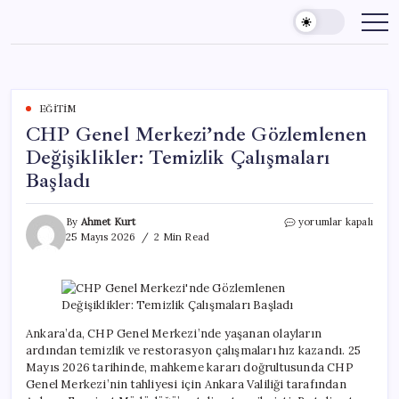
Skip
to
content
EĞITIM
CHP Genel Merkezi’nde Gözlemlenen
Değişiklikler: Temizlik Çalışmaları
Başladı
CHP
By
Ahmet Kurt
yorumlar kapalı
Genel
25 Mayıs 2026
2 Min Read
Merkezi’nde
Gözlemlenen
Değişiklikler:
Temizlik
Çalışmaları
Başladı
Ankara’da, CHP Genel Merkezi’nde yaşanan olayların
için
ardından temizlik ve restorasyon çalışmaları hız kazandı. 25
Mayıs 2026 tarihinde, mahkeme kararı doğrultusunda CHP
Genel Merkezi’nin tahliyesi için Ankara Valiliği tarafından