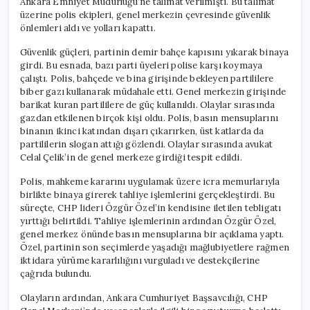
Ankara Emniyet Müdürlüğü’ne talimat verilmişti. Bu talimat
üzerine polis ekipleri, genel merkezin çevresinde güvenlik
önlemleri aldı ve yolları kapattı.
Güvenlik güçleri, partinin demir bahçe kapısını yıkarak binaya
girdi. Bu esnada, bazı parti üyeleri polise karşı koymaya
çalıştı. Polis, bahçede ve bina girişinde bekleyen partililere
biber gazı kullanarak müdahale etti. Genel merkezin girişinde
barikat kuran partililere de güç kullanıldı. Olaylar sırasında
gazdan etkilenen birçok kişi oldu. Polis, basın mensuplarını
binanın ikinci katından dışarı çıkarırken, üst katlarda da
partililerin slogan attığı gözlendi. Olaylar sırasında avukat
Celal Çelik’in de genel merkeze girdiği tespit edildi.
Polis, mahkeme kararını uygulamak üzere icra memurlarıyla
birlikte binaya girerek tahliye işlemlerini gerçekleştirdi. Bu
süreçte, CHP lideri Özgür Özel’in kendisine iletilen tebligatı
yırttığı belirtildi. Tahliye işlemlerinin ardından Özgür Özel,
genel merkez önünde basın mensuplarına bir açıklama yaptı.
Özel, partinin son seçimlerde yaşadığı mağlubiyetlere rağmen
iktidara yürüme kararlılığını vurguladı ve destekçilerine
çağrıda bulundu.
Olayların ardından, Ankara Cumhuriyet Başsavcılığı, CHP