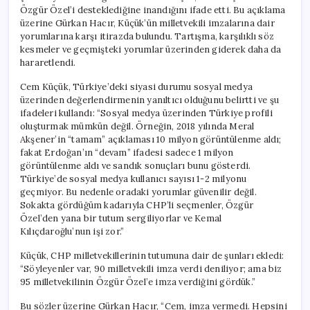
Özgür Özel’i desteklediğine inandığını ifade etti. Bu açıklama
üzerine Gürkan Hacır, Küçük’ün milletvekili imzalarına dair
yorumlarına karşı itirazda bulundu. Tartışma, karşılıklı söz
kesmeler ve geçmişteki yorumlar üzerinden giderek daha da
hararetlendi.
Cem Küçük, Türkiye’deki siyasi durumu sosyal medya
üzerinden değerlendirmenin yanıltıcı olduğunu belirtti ve şu
ifadeleri kullandı: “Sosyal medya üzerinden Türkiye profili
oluşturmak mümkün değil. Örneğin, 2018 yılında Meral
Akşener’in “tamam” açıklaması 10 milyon görüntülenme aldı;
fakat Erdoğan’ın “devam” ifadesi sadece 1 milyon
görüntülenme aldı ve sandık sonuçları bunu gösterdi.
Türkiye’de sosyal medya kullanıcı sayısı 1-2 milyonu
geçmiyor. Bu nedenle oradaki yorumlar güvenilir değil.
Sokakta gördüğüm kadarıyla CHP’li seçmenler, Özgür
Özel’den yana bir tutum sergiliyorlar ve Kemal
Kılıçdaroğlu’nun işi zor.”
Küçük, CHP milletvekillerinin tutumuna dair de şunları ekledi:
“Söyleyenler var, 90 milletvekili imza verdi deniliyor; ama biz
95 milletvekilinin Özgür Özel’e imza verdiğini gördük.”
Bu sözler üzerine Gürkan Hacır, “Cem, imza vermedi. Hepsini