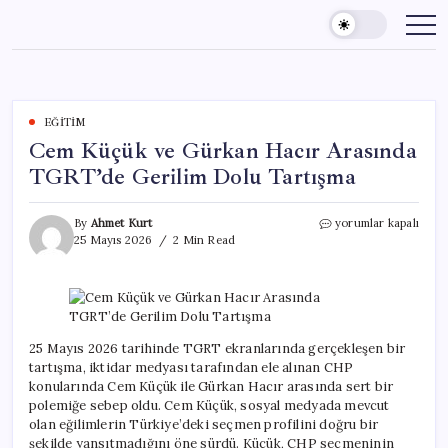
Skip
to
content
EĞITIM
Cem Küçük ve Gürkan Hacır Arasında
TGRT’de Gerilim Dolu Tartışma
Cem
By
Ahmet Kurt
yorumlar kapalı
Küçük
25 Mayıs 2026
2 Min Read
ve
Gürkan
Hacır
Arasında
TGRT’de
Gerilim
25 Mayıs 2026 tarihinde TGRT ekranlarında gerçekleşen bir
Dolu
tartışma, iktidar medyası tarafından ele alınan CHP
Tartışma
konularında Cem Küçük ile Gürkan Hacır arasında sert bir
için
polemiğe sebep oldu. Cem Küçük, sosyal medyada mevcut
olan eğilimlerin Türkiye’deki seçmen profilini doğru bir
şekilde yansıtmadığını öne sürdü. Küçük, CHP seçmeninin