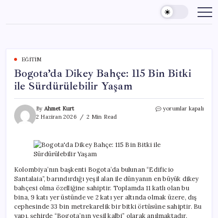
Skip
to
content
EĞITIM
Bogota’da Dikey Bahçe: 115 Bin Bitki
ile Sürdürülebilir Yaşam
Bogota’da
By
Ahmet Kurt
yorumlar kapalı
Dikey
2 Haziran 2026
2 Min Read
Bahçe:
115
Bin
Bitki
ile
Sürdürülebilir
Kolombiya’nın başkenti Bogota’da bulunan “Edificio
Yaşam
Santalaia”, barındırdığı yeşil alan ile dünyanın en büyük dikey
için
bahçesi olma özelliğine sahiptir. Toplamda 11 katlı olan bu
bina, 9 katı yer üstünde ve 2 katı yer altında olmak üzere, dış
cephesinde 33 bin metrekarelik bir bitki örtüsüne sahiptir. Bu
yapı, şehirde “Bogota’nın yeşil kalbi” olarak anılmaktadır.