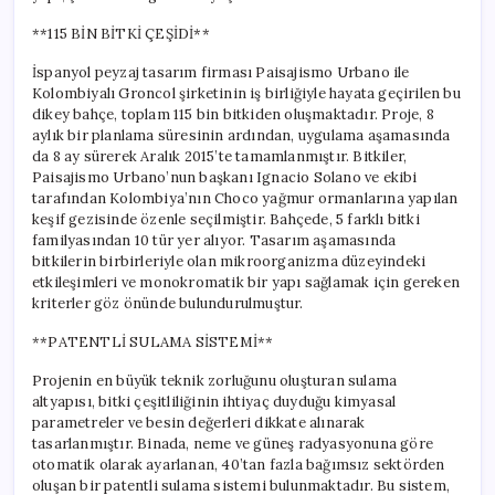
**115 BİN BİTKİ ÇEŞİDİ**
İspanyol peyzaj tasarım firması Paisajismo Urbano ile
Kolombiyalı Groncol şirketinin iş birliğiyle hayata geçirilen bu
dikey bahçe, toplam 115 bin bitkiden oluşmaktadır. Proje, 8
aylık bir planlama süresinin ardından, uygulama aşamasında
da 8 ay sürerek Aralık 2015’te tamamlanmıştır. Bitkiler,
Paisajismo Urbano’nun başkanı Ignacio Solano ve ekibi
tarafından Kolombiya’nın Choco yağmur ormanlarına yapılan
keşif gezisinde özenle seçilmiştir. Bahçede, 5 farklı bitki
familyasından 10 tür yer alıyor. Tasarım aşamasında
bitkilerin birbirleriyle olan mikroorganizma düzeyindeki
etkileşimleri ve monokromatik bir yapı sağlamak için gereken
kriterler göz önünde bulundurulmuştur.
**PATENTLİ SULAMA SİSTEMİ**
Projenin en büyük teknik zorluğunu oluşturan sulama
altyapısı, bitki çeşitliliğinin ihtiyaç duyduğu kimyasal
parametreler ve besin değerleri dikkate alınarak
tasarlanmıştır. Binada, neme ve güneş radyasyonuna göre
otomatik olarak ayarlanan, 40’tan fazla bağımsız sektörden
oluşan bir patentli sulama sistemi bulunmaktadır. Bu sistem,