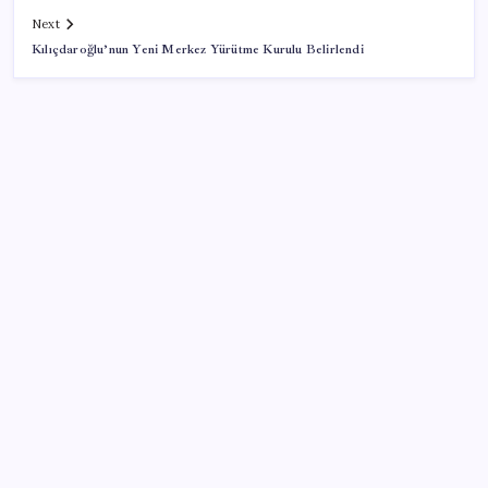
Next
Kılıçdaroğlu’nun Yeni Merkez Yürütme Kurulu Belirlendi
SON YAZILAR
TBMM Adalet Komisyonu’nda ‘pislik’ tartışması:
MHP’li Bülbül masaya yumruk attı, İYİ Partili vekilin
üzerine yürüdü
Pezeşkiyan: Teslim olmaya zorlanırsak savaşırız,
boyun eğmeyiz
İş Bankası’nda üst yönetim değişikliği