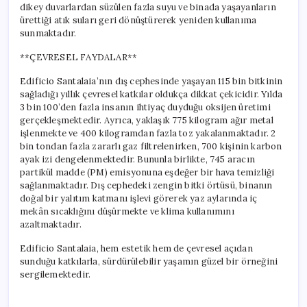
dikey duvarlardan süzülen fazla suyu ve binada yaşayanların
ürettiği atık suları geri dönüştürerek yeniden kullanıma
sunmaktadır.
**ÇEVRESEL FAYDALAR**
Edificio Santalaia’nın dış cephesinde yaşayan 115 bin bitkinin
sağladığı yıllık çevresel katkılar oldukça dikkat çekicidir. Yılda
3 bin 100’den fazla insanın ihtiyaç duyduğu oksijen üretimi
gerçekleşmektedir. Ayrıca, yaklaşık 775 kilogram ağır metal
işlenmekte ve 400 kilogramdan fazla toz yakalanmaktadır. 2
bin tondan fazla zararlı gaz filtrelenirken, 700 kişinin karbon
ayak izi dengelenmektedir. Bununla birlikte, 745 aracın
partikül madde (PM) emisyonuna eşdeğer bir hava temizliği
sağlanmaktadır. Dış cephedeki zengin bitki örtüsü, binanın
doğal bir yalıtım katmanı işlevi görerek yaz aylarında iç
mekân sıcaklığını düşürmekte ve klima kullanımını
azaltmaktadır.
Edificio Santalaia, hem estetik hem de çevresel açıdan
sunduğu katkılarla, sürdürülebilir yaşamın güzel bir örneğini
sergilemektedir.