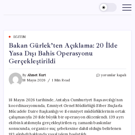
Skip
to
content
EĞITIM
Bakan Gürlek’ten Açıklama: 20 İlde
Yasa Dışı Bahis Operasyonu
Gerçekleştirildi
Bakan
By
Ahmet Kurt
yorumlar kapalı
Gürlek’ten
18 Mayıs 2026
1 Min Read
Açıklama:
20
İlde
18 Mayıs 2026 tarihinde, Antalya Cumhuriyet Başsavcılığı’nın
Yasa
koordinasyonunda, Emniyet Genel Müdürlüğü Siber Suçlarla
Dışı
Bahis
Mücadele Daire Başkanlığı ve il emniyet müdürlüklerinin ortak
Operasyonu
çalışmasıyla 20 ilde büyük bir operasyon düzenlendi. 139 ayrı
Gerçekleştirildi
ekibin katılımıyla gerçekleştirilen eş zamanlı baskınlar
için
sonucunda, organize suç şebekesine dahil olduğu belirlenen
183 şüpheli hakkında yasal işlem başlatıldı.