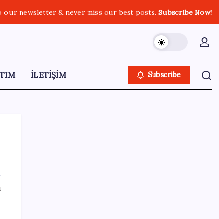
o our newsletter & never miss our best posts.
Subscribe Now!
TIM
İLETİŞİM
Subscribe
SON YAZILAR
ı
HPV’ye karşı geliştirilen sakız virüsü yüzde
93 azalttı