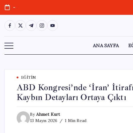
Skip
-
to
content
https://www.facebook.com/
https://twitter.com/
https://t.me/
https://www.instagram.com/
https://youtube.com/
ANA SAYFA
E
EĞITIM
ABD Kongresi’nde ‘İran’ İtiraf
Kaybın Detayları Ortaya Çıktı
By
Ahmet Kurt
13 Mayıs 2026
1 Min Read