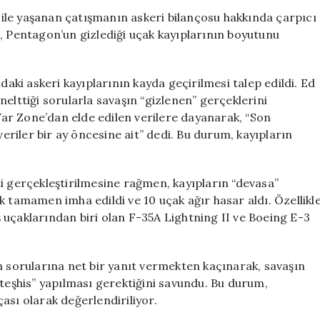
Pentagon’un
ile yaşanan çatışmanın askeri bilançosu hakkında çarpıcı
Gizlediği
, Pentagon’un gizlediği uçak kayıplarının boyutunu
Büyük
Kaybın
Detayları
ki askeri kayıplarının kayda geçirilmesi talep edildi. Ed
Ortaya
elttiği sorularla savaşın “gizlenen” gerçeklerini
Çıktı
ar Zone’dan elde edilen verilere dayanarak, “Son
için
veriler bir ay öncesine ait” dedi. Bu durum, kayıpların
i gerçekleştirilmesine rağmen, kayıpların “devasa”
k tamamen imha edildi ve 10 uçak ağır hasar aldı. Özellikl
 uçaklarından biri olan F-35A Lightning II ve Boeing E-3
n sorularına net bir yanıt vermekten kaçınarak, savaşın
“teşhis” yapılması gerektiğini savundu. Bu durum,
ası olarak değerlendiriliyor.