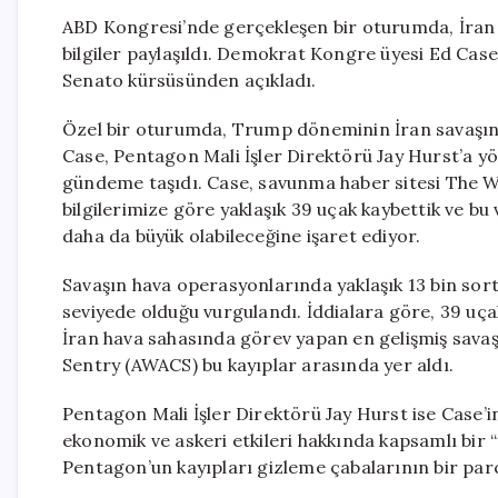
ABD Kongresi’nde gerçekleşen bir oturumda, İran 
bilgiler paylaşıldı. Demokrat Kongre üyesi Ed Case
Senato kürsüsünden açıkladı.
Özel bir oturumda, Trump döneminin İran savaşında
Case, Pentagon Mali İşler Direktörü Jay Hurst’a yön
gündeme taşıdı. Case, savunma haber sitesi The W
bilgilerimize göre yaklaşık 39 uçak kaybettik ve bu 
daha da büyük olabileceğine işaret ediyor.
Savaşın hava operasyonlarında yaklaşık 13 bin sort
seviyede olduğu vurgulandı. İddialara göre, 39 uça
İran hava sahasında görev yapan en gelişmiş savaş
Sentry (AWACS) bu kayıplar arasında yer aldı.
Pentagon Mali İşler Direktörü Jay Hurst ise Case’i
ekonomik ve askeri etkileri hakkında kapsamlı bir 
Pentagon’un kayıpları gizleme çabalarının bir parç