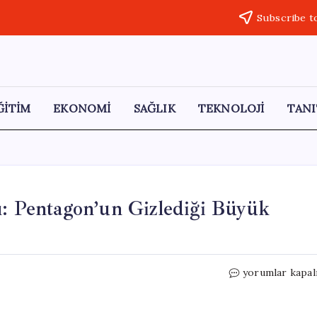
Subscribe t
ĞİTİM
EKONOMİ
SAĞLIK
TEKNOLOJİ
TANI
ı: Pentagon’un Gizlediği Büyük
ABD
yorumlar kapal
Kongresi’nde
‘İran’
İtirafı: