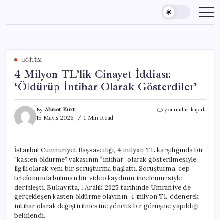
Skip
to
content
EĞITIM
4 Milyon TL’lik Cinayet İddiası:
‘Öldürüp İntihar Olarak Gösterdiler’
4
By
Ahmet Kurt
yorumlar kapalı
Milyon
15 Mayıs 2026
1 Min Read
TL’lik
Cinayet
İddiası:
İstanbul Cumhuriyet Başsavcılığı, 4 milyon TL karşılığında bir
‘Öldürüp
“kasten öldürme” vakasının “intihar” olarak gösterilmesiyle
İntihar
Olarak
ilgili olarak yeni bir soruşturma başlattı. Soruşturma, cep
Gösterdiler’
telefonunda bulunan bir video kaydının incelenmesiyle
için
derinleşti. Bu kayıtta, 1 Aralık 2025 tarihinde Ümraniye’de
gerçekleşen kasten öldürme olayının, 4 milyon TL ödenerek
intihar olarak değiştirilmesine yönelik bir görüşme yapıldığı
belirlendi.